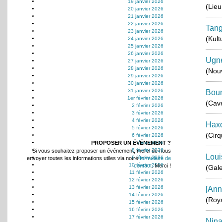
19 janvier 2026
(Lieu
20 janvier 2026
21 janvier 2026
22 janvier 2026
Tan
23 janvier 2026
(Kult
24 janvier 2026
25 janvier 2026
26 janvier 2026
Ugne
27 janvier 2026
28 janvier 2026
(Nou
29 janvier 2026
30 janvier 2026
31 janvier 2026
Boun
1er février 2026
(Cav
2 février 2026
3 février 2026
4 février 2026
Haxo
5 février 2026
(Cirq
6 février 2026
PROPOSER UN ÉVÉNEMENT ?
7 février 2026
8 février 2026
Si vous souhaitez proposer un événement, merci de nous
Loui
9 février 2026
envoyer toutes les informations utiles via notre
formulaire de
10 février 2026
contact
. Merci !
(Gale
11 février 2026
12 février 2026
13 février 2026
[ann
14 février 2026
(Roy
15 février 2026
16 février 2026
17 février 2026
Nina