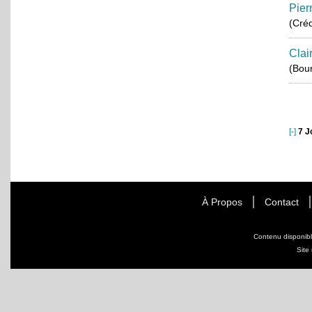
Pier
(Créd
Clai
(Bou
[-]
7 J
À Propos
Contact
Contenu disponib
Site