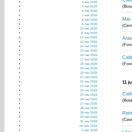
4 mai 2026
(Bou
5 mai 2026
6 mai 2026
7 mai 2026
Mai-
8 mai 2026
9 mai 2026
(Cent
10 mai 2026
11 mai 2026
12 mai 2026
Aras
13 mai 2026
(Fond
14 mai 2026
15 mai 2026
16 mai 2026
Cald
17 mai 2026
(Fond
18 mai 2026
19 mai 2026
20 mai 2026
21 mai 2026
11 j
22 mai 2026
23 mai 2026
24 mai 2026
Coll
25 mai 2026
26 mai 2026
(Bota
27 mai 2026
28 mai 2026
Rien
29 mai 2026
30 mai 2026
(Cav
31 mai 2026
1er juin 2026
2 juin 2026