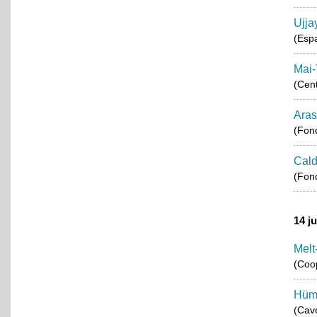
Ujja
(Espa
Mai-
(Cent
Aras
(Fond
Cald
(Fond
14 j
Melt
(Coo
Hüma
(Cav