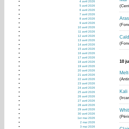
4 avril 2026
(Cent
5 avril 2026
6 avril 2026
7 avril 2026
Aras
8 avril 2026
9 avril 2026
(Fond
10 avril 2026
11 avril 2026
12 avril 2026
Cald
13 avril 2026
(Fond
14 avril 2026
15 avril 2026
16 avril 2026
17 avril 2026
10 j
18 avril 2026
19 avril 2026
20 avril 2026
Melt
21 avril 2026
(Anti
22 avril 2026
23 avril 2026
24 avril 2026
Kali
25 avril 2026
26 avril 2026
(Irca
27 avril 2026
28 avril 2026
29 avril 2026
Whit
30 avril 2026
(Péri
1er mai 2026
2 mai 2026
3 mai 2026
Clai