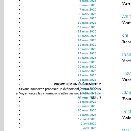
5 mars 2026
(Grrr
6 mars 2026
7 mars 2026
8 mars 2026
Whit
9 mars 2026
(Conf
10 mars 2026
11 mars 2026
12 mars 2026
Kali
13 mars 2026
14 mars 2026
(Irca
15 mars 2026
16 mars 2026
17 mars 2026
Tash
18 mars 2026
(Anci
19 mars 2026
20 mars 2026
21 mars 2026
Eliz
22 mars 2026
(Oré
23 mars 2026
PROPOSER UN ÉVÉNEMENT ?
24 mars 2026
25 mars 2026
Si vous souhaitez proposer un événement, merci de nous
Clai
26 mars 2026
envoyer toutes les informations utiles via notre
formulaire de
27 mars 2026
contact
. Merci !
(Bou
28 mars 2026
29 mars 2026
30 mars 2026
Doc
31 mars 2026
(Cale
1er avril 2026
2 avril 2026
3 avril 2026
Mai-