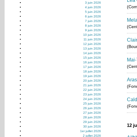
Léa 
3 juin 2026
(Come
4 juin 2026
5 juin 2026
6 juin 2026
Mela
7 juin 2026
8 juin 2026
(Cen
9 juin 2026
10 juin 2026
Clai
11 juin 2026
12 juin 2026
(Bou
13 juin 2026
14 juin 2026
15 juin 2026
Mai-
16 juin 2026
(Cent
17 juin 2026
18 juin 2026
19 juin 2026
Aras
20 juin 2026
21 juin 2026
(Fond
22 juin 2026
23 juin 2026
Cald
24 juin 2026
25 juin 2026
(Fond
26 juin 2026
27 juin 2026
28 juin 2026
29 juin 2026
12 j
30 juin 2026
1er juillet 2026
2 juillet 2026