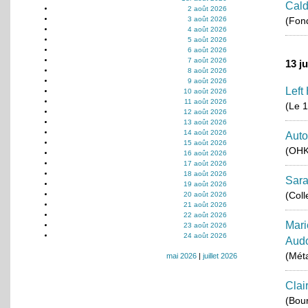
Cald
2 août 2026
3 août 2026
(Fond
4 août 2026
5 août 2026
6 août 2026
7 août 2026
13 j
8 août 2026
9 août 2026
Left
10 août 2026
11 août 2026
(Le 1
12 août 2026
13 août 2026
14 août 2026
Auto
15 août 2026
(OHK
16 août 2026
17 août 2026
18 août 2026
Sara
19 août 2026
(Coll
20 août 2026
21 août 2026
22 août 2026
Mari
23 août 2026
24 août 2026
Audo
(Méta
mai 2026
|
juillet 2026
Clai
(Bou