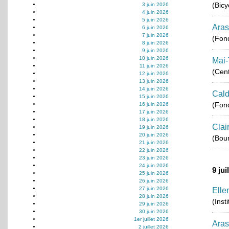
(Bicy
3 juin 2026
4 juin 2026
5 juin 2026
Aras
6 juin 2026
7 juin 2026
(Fond
8 juin 2026
9 juin 2026
10 juin 2026
Mai-
11 juin 2026
(Cent
12 juin 2026
13 juin 2026
14 juin 2026
Cald
15 juin 2026
(Fond
16 juin 2026
17 juin 2026
18 juin 2026
Clai
19 juin 2026
20 juin 2026
(Bou
21 juin 2026
22 juin 2026
23 juin 2026
24 juin 2026
9 jui
25 juin 2026
26 juin 2026
27 juin 2026
Elle
28 juin 2026
(Inst
29 juin 2026
30 juin 2026
1er juillet 2026
Aras
2 juillet 2026