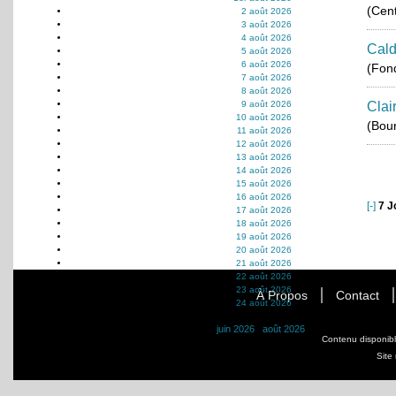
(Cent
2 août 2026
3 août 2026
4 août 2026
Cald
5 août 2026
6 août 2026
(Fond
7 août 2026
8 août 2026
9 août 2026
Clai
10 août 2026
(Bou
11 août 2026
12 août 2026
13 août 2026
14 août 2026
15 août 2026
16 août 2026
[-]
7 J
17 août 2026
18 août 2026
19 août 2026
20 août 2026
21 août 2026
22 août 2026
23 août 2026
À Propos
Contact
24 août 2026
juin 2026
|
août 2026
Contenu disponib
Site