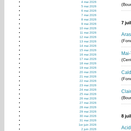
4 mai 2026
(Bou
5 mai 2026
6 mai 2026
7 mai 2026
8 mai 2026
7 jui
9 mai 2026
10 mai 2026
11 mai 2026
Aras
12 mai 2026
(Fond
13 mai 2026
14 mai 2026
15 mai 2026
Mai-
16 mai 2026
17 mai 2026
(Cent
18 mai 2026
19 mai 2026
Cald
20 mai 2026
21 mai 2026
(Fond
22 mai 2026
23 mai 2026
24 mai 2026
Clai
25 mai 2026
(Bou
26 mai 2026
27 mai 2026
28 mai 2026
29 mai 2026
8 jui
30 mai 2026
31 mai 2026
1er juin 2026
Acid
2 juin 2026