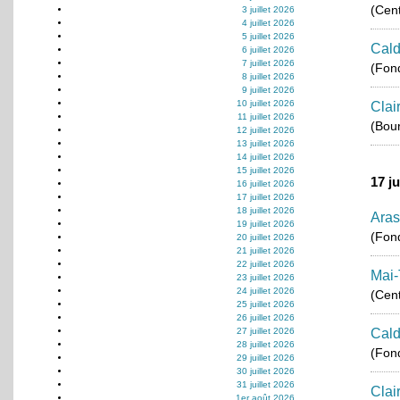
(Cent
3 juillet 2026
4 juillet 2026
5 juillet 2026
Cald
6 juillet 2026
7 juillet 2026
(Fond
8 juillet 2026
9 juillet 2026
10 juillet 2026
Clai
11 juillet 2026
(Bou
12 juillet 2026
13 juillet 2026
14 juillet 2026
15 juillet 2026
17 ju
16 juillet 2026
17 juillet 2026
18 juillet 2026
Aras
19 juillet 2026
(Fond
20 juillet 2026
21 juillet 2026
22 juillet 2026
Mai-
23 juillet 2026
24 juillet 2026
(Cent
25 juillet 2026
26 juillet 2026
27 juillet 2026
Cald
28 juillet 2026
(Fond
29 juillet 2026
30 juillet 2026
31 juillet 2026
Clai
1er août 2026