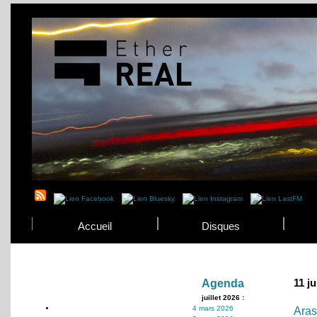
Accueil
Disques
11 ju
Agenda
juillet 2026 :
4 mars 2026
Aras