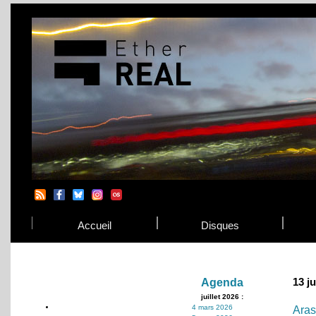
Accueil
Disques
13 ju
Agenda
juillet 2026 :
4 mars 2026
Aras