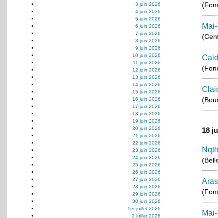
(Fond
3 juin 2026
4 juin 2026
5 juin 2026
Mai-
6 juin 2026
7 juin 2026
(Cent
8 juin 2026
9 juin 2026
10 juin 2026
Cald
11 juin 2026
(Fond
12 juin 2026
13 juin 2026
14 juin 2026
Clai
15 juin 2026
(Bou
16 juin 2026
17 juin 2026
18 juin 2026
19 juin 2026
20 juin 2026
18 ju
21 juin 2026
22 juin 2026
Nqth
23 juin 2026
24 juin 2026
(Bell
25 juin 2026
26 juin 2026
27 juin 2026
Aras
28 juin 2026
(Fond
29 juin 2026
30 juin 2026
1er juillet 2026
Mai-
2 juillet 2026