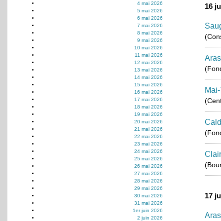
4 mai 2026
16 ju
5 mai 2026
6 mai 2026
Sau
7 mai 2026
8 mai 2026
(Cons
9 mai 2026
10 mai 2026
11 mai 2026
Aras
12 mai 2026
(Fond
13 mai 2026
14 mai 2026
15 mai 2026
Mai-
16 mai 2026
17 mai 2026
(Cent
18 mai 2026
19 mai 2026
Cald
20 mai 2026
21 mai 2026
(Fond
22 mai 2026
23 mai 2026
24 mai 2026
Clai
25 mai 2026
(Bou
26 mai 2026
27 mai 2026
28 mai 2026
29 mai 2026
17 ju
30 mai 2026
31 mai 2026
1er juin 2026
Aras
2 juin 2026