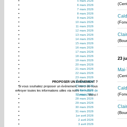
5 mars 2026
(Cent
6 mars 2026
7 mars 2026
8 mars 2026
Cald
9 mars 2026
(Fond
10 mars 2026
11 mars 2026
12 mars 2026
Clai
13 mars 2026
14 mars 2026
(Bou
15 mars 2026
16 mars 2026
17 mars 2026
18 mars 2026
23 ju
19 mars 2026
20 mars 2026
21 mars 2026
Mai-
22 mars 2026
(Cent
23 mars 2026
PROPOSER UN ÉVÉNEMENT ?
24 mars 2026
25 mars 2026
Si vous souhaitez proposer un événement, merci de nous
Cald
26 mars 2026
envoyer toutes les informations utiles via notre
formulaire de
(Fond
27 mars 2026
contact
. Merci !
28 mars 2026
29 mars 2026
Clai
30 mars 2026
31 mars 2026
(Bou
1er avril 2026
2 avril 2026
3 avril 2026