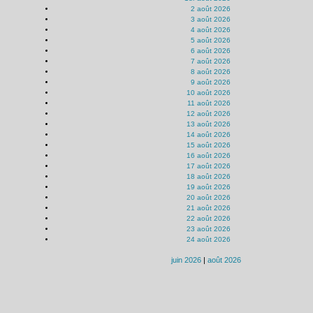
2 août 2026
3 août 2026
4 août 2026
5 août 2026
6 août 2026
7 août 2026
8 août 2026
9 août 2026
10 août 2026
11 août 2026
12 août 2026
13 août 2026
14 août 2026
15 août 2026
16 août 2026
17 août 2026
18 août 2026
19 août 2026
20 août 2026
21 août 2026
22 août 2026
23 août 2026
24 août 2026
juin 2026
|
août 2026