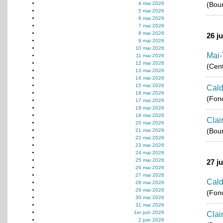
4 mai 2026
(Bou
5 mai 2026
6 mai 2026
7 mai 2026
8 mai 2026
26 ju
9 mai 2026
10 mai 2026
Mai-
11 mai 2026
12 mai 2026
(Cent
13 mai 2026
14 mai 2026
15 mai 2026
Cald
16 mai 2026
(Fond
17 mai 2026
18 mai 2026
19 mai 2026
Clai
20 mai 2026
(Bou
21 mai 2026
22 mai 2026
23 mai 2026
24 mai 2026
25 mai 2026
27 ju
26 mai 2026
27 mai 2026
Cald
28 mai 2026
29 mai 2026
(Fond
30 mai 2026
31 mai 2026
1er juin 2026
Clai
2 juin 2026