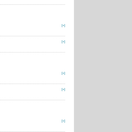
[+]
[+]
[+]
[+]
[+]