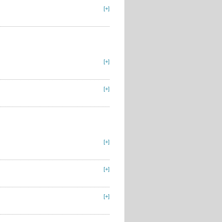
[+]
[+]
[+]
[+]
[+]
[+]