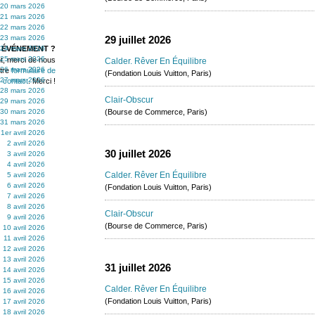
20 mars 2026
21 mars 2026
22 mars 2026
23 mars 2026
29 juillet 2026
 ÉVÉNEMENT ?
24 mars 2026
25 mars 2026
t, merci de nous
Calder. Rêver En Équilibre
26 mars 2026
otre
formulaire de
(Fondation Louis Vuitton, Paris)
27 mars 2026
contact
. Merci !
28 mars 2026
Clair-Obscur
29 mars 2026
30 mars 2026
(Bourse de Commerce, Paris)
31 mars 2026
1er avril 2026
2 avril 2026
30 juillet 2026
3 avril 2026
4 avril 2026
Calder. Rêver En Équilibre
5 avril 2026
6 avril 2026
(Fondation Louis Vuitton, Paris)
7 avril 2026
8 avril 2026
Clair-Obscur
9 avril 2026
(Bourse de Commerce, Paris)
10 avril 2026
11 avril 2026
12 avril 2026
13 avril 2026
31 juillet 2026
14 avril 2026
15 avril 2026
Calder. Rêver En Équilibre
16 avril 2026
(Fondation Louis Vuitton, Paris)
17 avril 2026
18 avril 2026