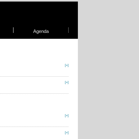
Agenda
[+]
[+]
[+]
[+]