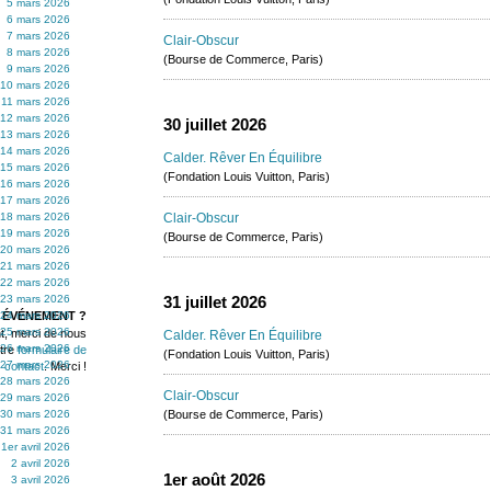
5 mars 2026
6 mars 2026
7 mars 2026
Clair-Obscur
8 mars 2026
(Bourse de Commerce, Paris)
9 mars 2026
10 mars 2026
11 mars 2026
12 mars 2026
30 juillet 2026
13 mars 2026
14 mars 2026
Calder. Rêver En Équilibre
15 mars 2026
(Fondation Louis Vuitton, Paris)
16 mars 2026
17 mars 2026
18 mars 2026
Clair-Obscur
19 mars 2026
(Bourse de Commerce, Paris)
20 mars 2026
21 mars 2026
22 mars 2026
23 mars 2026
31 juillet 2026
 ÉVÉNEMENT ?
24 mars 2026
25 mars 2026
t, merci de nous
Calder. Rêver En Équilibre
26 mars 2026
otre
formulaire de
(Fondation Louis Vuitton, Paris)
27 mars 2026
contact
. Merci !
28 mars 2026
Clair-Obscur
29 mars 2026
30 mars 2026
(Bourse de Commerce, Paris)
31 mars 2026
1er avril 2026
2 avril 2026
1er août 2026
3 avril 2026