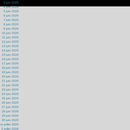
3 juin 2026
4 juin 2026
5 juin 2026
6 juin 2026
7 juin 2026
8 juin 2026
9 juin 2026
10 juin 2026
11 juin 2026
12 juin 2026
13 juin 2026
14 juin 2026
15 juin 2026
16 juin 2026
17 juin 2026
18 juin 2026
19 juin 2026
20 juin 2026
21 juin 2026
22 juin 2026
23 juin 2026
24 juin 2026
25 juin 2026
26 juin 2026
27 juin 2026
28 juin 2026
29 juin 2026
30 juin 2026
1er juillet 2026
2 juillet 2026