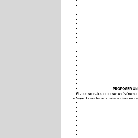
PROPOSER UN
Si vous souhaitez proposer un événemen
envoyer toutes les informations utiles via n