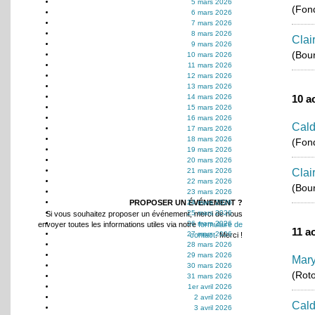
5 mars 2026
(Fond
6 mars 2026
7 mars 2026
8 mars 2026
Clai
9 mars 2026
(Bou
10 mars 2026
11 mars 2026
12 mars 2026
13 mars 2026
14 mars 2026
10 a
15 mars 2026
16 mars 2026
Cald
17 mars 2026
18 mars 2026
(Fond
19 mars 2026
20 mars 2026
21 mars 2026
Clai
22 mars 2026
(Bou
23 mars 2026
PROPOSER UN ÉVÉNEMENT ?
24 mars 2026
25 mars 2026
Si vous souhaitez proposer un événement, merci de nous
26 mars 2026
envoyer toutes les informations utiles via notre
formulaire de
11 a
27 mars 2026
contact
. Merci !
28 mars 2026
29 mars 2026
Mary
30 mars 2026
(Rot
31 mars 2026
1er avril 2026
2 avril 2026
Cald
3 avril 2026