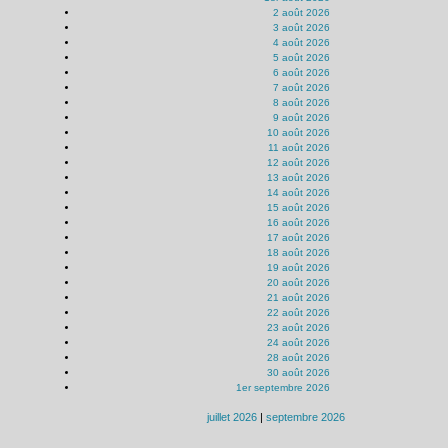
2 août 2026
3 août 2026
4 août 2026
5 août 2026
6 août 2026
7 août 2026
8 août 2026
9 août 2026
10 août 2026
11 août 2026
12 août 2026
13 août 2026
14 août 2026
15 août 2026
16 août 2026
17 août 2026
18 août 2026
19 août 2026
20 août 2026
21 août 2026
22 août 2026
23 août 2026
24 août 2026
28 août 2026
30 août 2026
1er septembre 2026
juillet 2026
|
septembre 2026