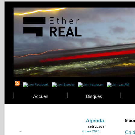
Accueil
Disques
9 ao
Agenda
août 2026 :
4 mars 2026
Cald