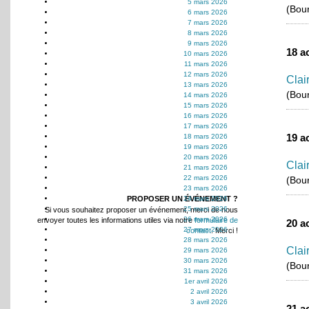
5 mars 2026
(Bou
6 mars 2026
7 mars 2026
8 mars 2026
9 mars 2026
18 a
10 mars 2026
11 mars 2026
12 mars 2026
Clai
13 mars 2026
(Bou
14 mars 2026
15 mars 2026
16 mars 2026
17 mars 2026
19 a
18 mars 2026
19 mars 2026
20 mars 2026
Clai
21 mars 2026
22 mars 2026
(Bou
23 mars 2026
PROPOSER UN ÉVÉNEMENT ?
24 mars 2026
25 mars 2026
Si vous souhaitez proposer un événement, merci de nous
26 mars 2026
envoyer toutes les informations utiles via notre
formulaire de
20 a
27 mars 2026
contact
. Merci !
28 mars 2026
Clai
29 mars 2026
30 mars 2026
(Bou
31 mars 2026
1er avril 2026
2 avril 2026
3 avril 2026
21 a