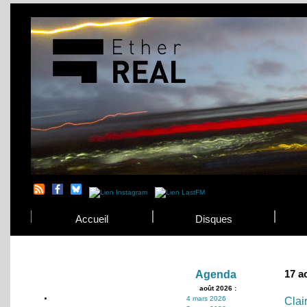
Accueil
Disques
17 a
Agenda
août 2026 :
4 mars 2026
Clai