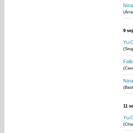
Nina
(Arr
9 se
Yu-
(Sing
Fatb
(Cav
Nina
(Bas
11 s
Yu-
(Chai