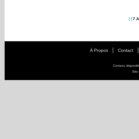
[-]
7 J
À Propos
Contact
Contenu disponib
Site