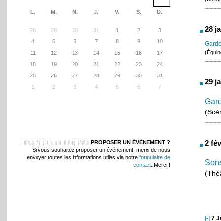
L.
M.
M.
J.
V.
S.
D.
28 j
28
29
30
31
1
2
3
4
5
6
7
8
9
10
Garde
(Équin
11
12
13
14
15
16
17
18
19
20
21
22
23
24
25
26
27
28
29
30
31
29 j
1
2
3
4
5
6
7
Gard
(Scèn
2 fé
PROPOSER UN ÉVÉNEMENT ?
Si vous souhaitez proposer un événement, merci de nous
envoyer toutes les informations utiles via notre
formulaire de
Sons
contact
. Merci !
(Thé
[-]
7 J