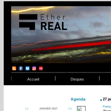
Accueil
Disques
27 j
Agenda
Franç
JANVIER 2027
(Bozar